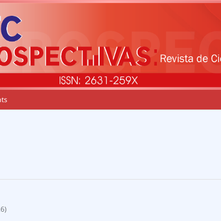
ts
26)