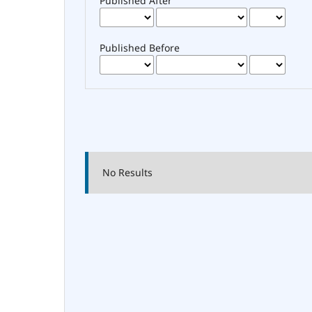
Published After
Published Before
No Results