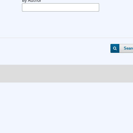
By Author
Sear