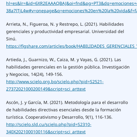
hl=es&lr=&id=6XR2EAAAQBAJ&oi=fnd&pg=PT3&dq=emociones+e
38a7lTjL4w#v=onepage&q=emociones%20en%20la%20vida&f=f
Arrieta, N., Figueroa, N. y Restrepo, L. (2021). Habilidades
gerenciales y productividad empresarial. Universidad del
Sinú.
https://figshare.com/articles/book/HABILIDADES_GERENCIAL
Artieda, J., Guarnizo, W., Caiza, M. y Vayas, G. (2021). Las
habilidades gerenciales en la gestión pública. Investigación
y Negocios, 14(24), 149-156.
http://www.scielo.org.bo/scielo.php?pid=S2521-
27372021000200149&script=sci_arttext
Ascón, J. y García, M. (2021). Metodología para el desarrollo
de habilidades directivas esenciales desde la formación
turística. Cooperativismo y Desarrollo, 9(1), 116-136.
http://scielo.sld.cu/scielo.php?pid=S2310-
340X2021000100116&script=sci_arttext