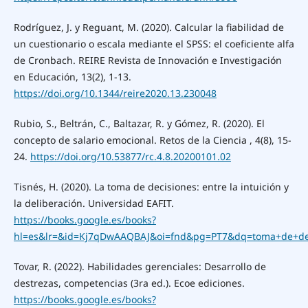
Rodríguez, J. y Reguant, M. (2020). Calcular la fiabilidad de
un cuestionario o escala mediante el SPSS: el coeficiente alfa
de Cronbach. REIRE Revista de Innovación e Investigación
en Educación, 13(2), 1-13.
https://doi.org/10.1344/reire2020.13.230048
Rubio, S., Beltrán, C., Baltazar, R. y Gómez, R. (2020). El
concepto de salario emocional. Retos de la Ciencia , 4(8), 15-
24.
https://doi.org/10.53877/rc.4.8.20200101.02
Tisnés, H. (2020). La toma de decisiones: entre la intuición y
la deliberación. Universidad EAFIT.
https://books.google.es/books?
hl=es&lr=&id=Kj7qDwAAQBAJ&oi=fnd&pg=PT7&dq=toma+de+de
Tovar, R. (2022). Habilidades gerenciales: Desarrollo de
destrezas, competencias (3ra ed.). Ecoe ediciones.
https://books.google.es/books?