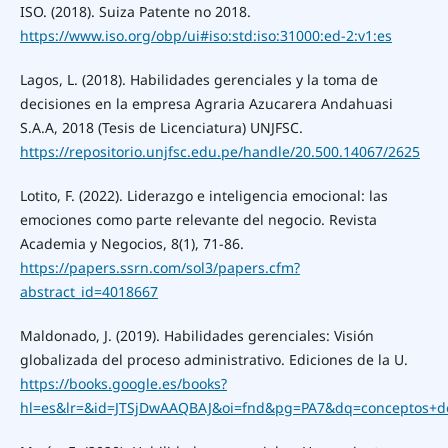
ISO. (2018). Suiza Patente no 2018.
https://www.iso.org/obp/ui#iso:std:iso:31000:ed-2:v1:es
Lagos, L. (2018). Habilidades gerenciales y la toma de
decisiones en la empresa Agraria Azucarera Andahuasi
S.A.A, 2018 (Tesis de Licenciatura) UNJFSC.
https://repositorio.unjfsc.edu.pe/handle/20.500.14067/2625
Lotito, F. (2022). Liderazgo e inteligencia emocional: las
emociones como parte relevante del negocio. Revista
Academia y Negocios, 8(1), 71-86.
https://papers.ssrn.com/sol3/papers.cfm?
abstract_id=4018667
Maldonado, J. (2019). Habilidades gerenciales: Visión
globalizada del proceso administrativo. Ediciones de la U.
https://books.google.es/books?
hl=es&lr=&id=JTSjDwAAQBAJ&oi=fnd&pg=PA7&dq=conceptos+d