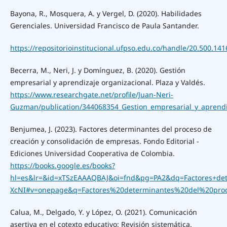
Bayona, R., Mosquera, A. y Vergel, D. (2020). Habilidades
Gerenciales. Universidad Francisco de Paula Santander.
https://repositorioinstitucional.ufpso.edu.co/handle/20.500.14
Becerra, M., Neri, J. y Domínguez, B. (2020). Gestión
empresarial y aprendizaje organizacional. Plaza y Valdés.
https://www.researchgate.net/profile/Juan-Neri-
Guzman/publication/344068354_Gestion_empresarial_y_aprendiz
Benjumea, J. (2023). Factores determinantes del proceso de
creación y consolidación de empresas. Fondo Editorial -
Ediciones Universidad Cooperativa de Colombia.
https://books.google.es/books?
hl=es&lr=&id=xTSzEAAAQBAJ&oi=fnd&pg=PA2&dq=Factores+de
XcNI#v=onepage&q=Factores%20determinantes%20del%20pro
Calua, M., Delgado, Y. y López, O. (2021). Comunicación
asertiva en el cotexto educativo: Revisión sistemática.