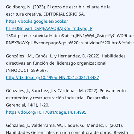
Goldberg, N. (2023). El gozo de escribir: el arte de la
escritura creativa. EDITORIAL SIRIO SA.
https://books.google.es/books?
hl=es&lr=&id=CvPJEAAAQBAJ&oi=fnd&pg=P
T5&dq=la+creatividad+libro&ots=gJEN1yWyL_&sig=PyCnVD9bu
RN5X3oWXpU#v=onepage&q=la%20creatividad%20libro&f=fals
Gonzáles , M., Canós, L. y Hernández, D. (2022). Habilidades
directivas en función del liderazgo organizacional.
INNODOCT, 589-597.
http://dx.doi.org/10.4995/INN2021.2021.13487
Gónzales, J., Sánchez, J. y Cárdenas, M. (2022). Pensamiento
estratégico y restructuración industrial. Desarrollo
Gerencial, 14(1), 1-20.
https://doi.org/10.17081/dege.14.1.4995
Gónzales, J., Valderrama, W., Llaque, G., Méndez, L. (2021).
Habilidades Gerenciales en una consultora de obras. Revista