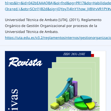
hl=es&lr=&id=042bEAAAQBAJ&oi=fnd&pg=PR17&dq=Habilidades+
(3ra+ed.).&ots=SCtrl1JB2d&sig=jQYpy7i4lnY1how_jVBVrvVR1P
Universidad Técnica de Ambato [UTA]. (2011). Reglamento
Orgánico de Gestión Organizacional por procesos de la
Universidad Técnica de Ambato.
https://uta.edu.ec/v3.2/reglamentosinternos/gestionorganizaci