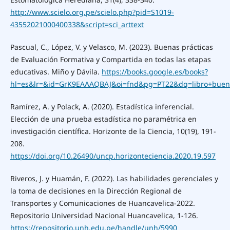
http://www.scielo.org.pe/scielo.php?pid=S1019-
43552021000400338&script=sci_arttext
Pascual, C., López, V. y Velasco, M. (2023). Buenas prácticas
de Evaluación Formativa y Compartida en todas las etapas
educativas. Miño y Dávila.
https://books.google.es/books?
hl=es&lr=&id=GrK9EAAAQBAJ&oi=fnd&pg=PT22&dq=libro+buena
Ramírez, A. y Polack, A. (2020). Estadística inferencial.
Elección de una prueba estadística no paramétrica en
investigación científica. Horizonte de la Ciencia, 10(19), 191-
208.
https://doi.org/10.26490/uncp.horizonteciencia.2020.19.597
Riveros, J. y Huamán, F. (2022). Las habilidades gerenciales y
la toma de decisiones en la Dirección Regional de
Transportes y Comunicaciones de Huancavelica-2022.
Repositorio Universidad Nacional Huancavelica, 1-126.
https://repositorio.unh.edu.pe/handle/unh/5990