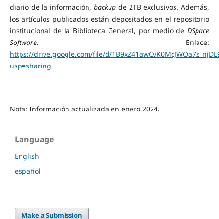
diario de la información,
backup
de 2TB exclusivos. Además,
los artículos publicados están depositados en el repositorio
institucional de la Biblioteca General, por medio de
DSpace
Software
. Enlace:
https://drive.google.com/file/d/1B9xZ41awCvK0McJWOa7z_njDL
usp=sharing
Nota: Información actualizada en enero 2024.
Language
English
español
Make a Submission