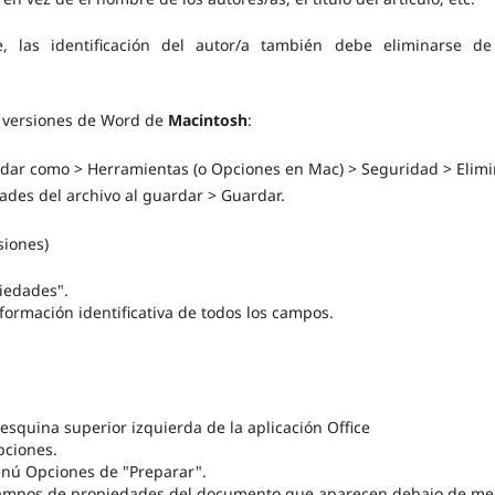
, las identificación del autor/a también debe eliminarse de
y versiones de Word de
Macintosh
:
rdar como > Herramientas (o Opciones en Mac) > Seguridad > Elimi
ades del archivo al guardar > Guardar.
siones)
iedades".
formación identificativa de todos los campos.
 esquina superior izquierda de la aplicación Office
pciones.
enú Opciones de "Preparar".
s campos de propiedades del documento que aparecen debajo de m