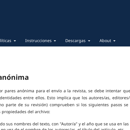
líticas
Instrucciones
Descargas
About
 anónima
or pares anónima para el envío a la revista, se debe intentar que
dentidades entre ellos. Esto implica que los autores/as, editores/
mo parte de su revisión) comprueben si los siguientes pasos se
 propiedades del archivo:
o sus nombres del texto, con "Autor/a" y el año que se usa en las
en vez de el nombre de los autores/as, el título del artículo, etc.