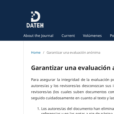
About the Journal
Current
Volúmenes
Po
Home
/
Garantizar una evaluación anónima
Garantizar una evaluación
Para asegurar la integridad de la evaluación p
autores/as y los revisores/as desconozcan sus i
revisores/as (los cuales suben documentos co
seguido cuidadosamente en cuanto al texto y las
Los autores/as del documento han eliminad
referencias y en las notas a pie de página, 