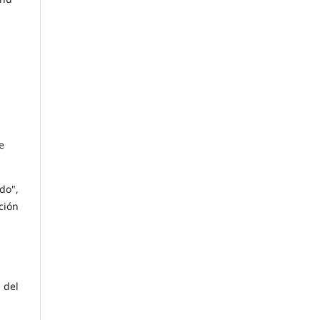
e
do",
ción
 del