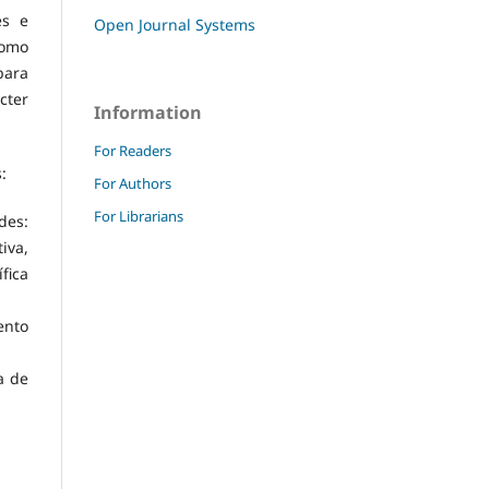
es e
Open Journal Systems
como
para
cter
Information
For Readers
:
For Authors
For Librarians
des:
iva,
fica
ento
a de