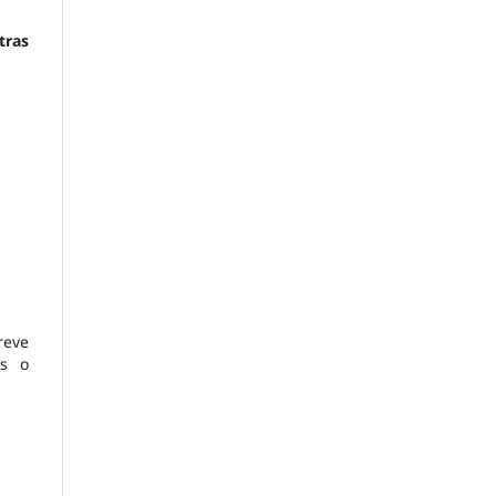
tras
reve
es o