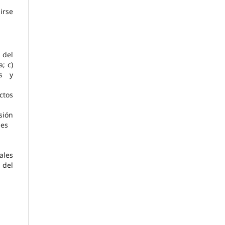
irse
 del
; c)
es y
ctos
sión
nes
ales
 del