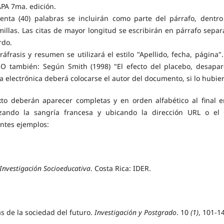
APA 7ma. edición.
enta (40) palabras se incluirán como parte del párrafo, dentro
millas. Las citas de mayor longitud se escribirán en párrafo separ
rdo.
ráfrasis y resumen se utilizará el estilo "Apellido, fecha, página".
. O también: Según Smith (1998) "El efecto del placebo, desapar
ea electrónica deberá colocarse el autor del documento, si lo hubier
exto deberán aparecer completas y en orden alfabético al final e
zando la sangría francesa y ubicando la dirección URL o el
entes ejemplos:
 Investigación Socioeducativa
. Costa Rica: IDER.
s de la sociedad del futuro.
Investigación y Postgrado
. 10
(1)
, 101-1