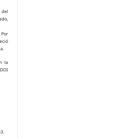
 del
ado,
 Por
eció
a.
n la
 DOI
43.