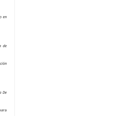
o en
n de
ción
a De
para