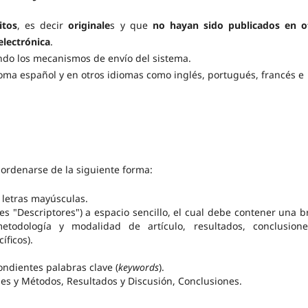
itos
, es decir
originale
s y que
no hayan sido publicados en o
electrónica
.
zando los mecanismos de envío del sistema.
ioma español y en otros idiomas como inglés, portugués, francés e
 ordenarse de la siguiente forma:
 letras mayúsculas.
s "Descriptores") a espacio sencillo, el cual debe contener una b
metodología y modalidad de artículo, resultados, conclusion
íficos).
pondientes palabras clave (
keywords
).
les y Métodos, Resultados y Discusión, Conclusiones.