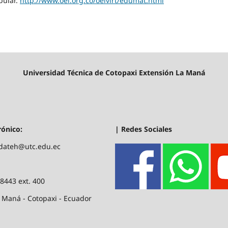
opular.
http://www.oei.org.co/oeivirt/edumat.html
Universidad Técnica de Cotopaxi Extensión La Maná
| Redes Sociales
rónico:
.dateh@utc.edu.ec
88443 ext. 400
 Maná - Cotopaxi - Ecuador