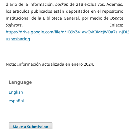
diario de la información,
backup
de 2TB exclusivos. Además,
los artículos publicados están depositados en el repositorio
institucional de la Biblioteca General, por medio de
DSpace
Software
. Enlace:
https://drive.google.com/file/d/1B9xZ41awCvK0McJWOa7z_njDL
usp=sharing
Nota: Información actualizada en enero 2024.
Language
English
español
Make a Submission