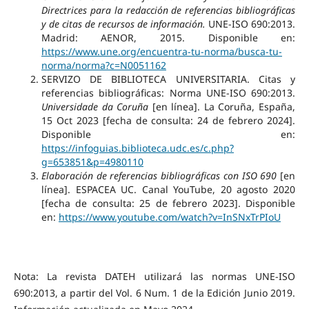
Directrices para la redacción de referencias bibliográficas
y de citas de recursos de información.
UNE-ISO 690:2013.
Madrid: AENOR, 2015. Disponible en:
https://www.une.org/encuentra-tu-norma/busca-tu-
norma/norma?c=N0051162
SERVIZO DE BIBLIOTECA UNIVERSITARIA. Citas y
referencias bibliográficas: Norma UNE-ISO 690:2013.
Universidade da Coruña
[en línea]. La Coruña, España,
15 Oct 2023 [fecha de consulta: 24 de febrero 2024].
Disponible en:
https://infoguias.biblioteca.udc.es/c.php?
g=653851&p=4980110
Elaboración de referencias bibliográficas con ISO 690
[en
línea]. ESPACEA UC. Canal YouTube, 20 agosto 2020
[fecha de consulta: 25 de febrero 2023]. Disponible
en:
https://www.youtube.com/watch?v=InSNxTrPIoU
Nota: La revista DATEH utilizará las normas UNE-ISO
690:2013, a partir del Vol. 6 Num. 1 de la Edición Junio 2019.