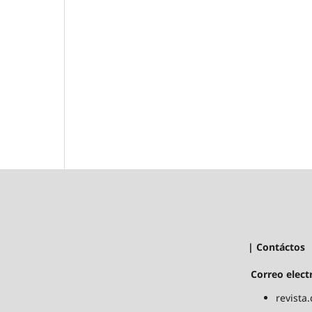
| Contáctos
Correo elect
revista