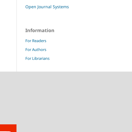
Open Journal Systems
Information
For Readers
For Authors
For Librarians