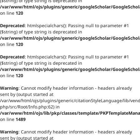
($string) of type string is deprecated in
/var/www/html/ojs/plugins/generic/googleScholar/GoogleSchol
on line
120
Deprecated
: htmlspecialchars(): Passing null to parameter #1
($string) of type string is deprecated in
/var/www/html/ojs/plugins/generic/googleScholar/GoogleSchol
on line
120
Deprecated
: htmlspecialchars(): Passing null to parameter #1
($string) of type string is deprecated in
/var/www/html/ojs/plugins/generic/googleScholar/GoogleSchol
on line
120
Warning
: Cannot modify header information - headers already
sent by (output started at
/var/www/html/ojs/plugins/generic/citationStyleLanguage/lib/vend
php/src/Root/Info.php:62) in
/var/www/html/ojs/lib/pkp/classes/template/PKPTemplateMana
on line
1489
Warning
: Cannot modify header information - headers already
sent by (output started at