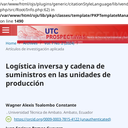
/var/www/html/ojs/plugins/generic/citationStyleLanguage/lib/vend
php/src/Root/Info.php:62) in
/var/www/html/ojs/lib/pkp/classes/template/PKPTemplateMana
on line
1490
Home
/
Archives
/
Vol. 7 No. 2 (2024)
/
Artículos de investigación aplicada
Logística inversa y cadena de
suministros en las unidades de
producción
Wagner Alexis Toalombo Constante
,
Universidad Técnica de Ambato. Ambato, Ecuador
https://orcid.org/0009-0003-7815-4122 (unauthenticated)