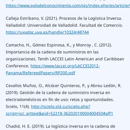
https://www.polodelconocimiento.com/ojs/index.php/es/article
Calleja Estribano, V. (2021). Procesos de la Logística Inversa.
Valladolid: Universidad de Valladolid. Facultad de Comercio.
https://uvadoc.uva.es/handle/10324/48744
Camacho, H., Gómez Espinosa, K., y Monroy , C. (2012).
Importancia de la cadena de suministros en las
organizaciones. Tenth LACCEI Latin American and Caribbean
Conference.
https://www.laccei.org/LACCEI2012-
Panama/RefereedPapers/RP200.pdf
Cevallos Muñoz, O., Alcócer Quinteros, P., y Abreu Ledón, R.
(2019). Gestión de la cadena de suministro inversa en
electrodomésticos en fin de uso: retos y oportunidades.
Scielo, 11(4).
http://scielo.sld.cu/scielo.php?
script=sci_arttext&pid=S2218-36202019000400450#aff1
Chadid, H. E. (2019). La logística inversa en la cadena de