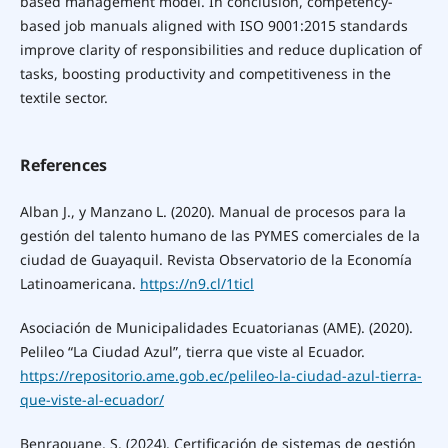
based management model. In conclusion, competency-
based job manuals aligned with ISO 9001:2015 standards
improve clarity of responsibilities and reduce duplication of
tasks, boosting productivity and competitiveness in the
textile sector.
References
Alban J., y Manzano L. (2020). Manual de procesos para la
gestión del talento humano de las PYMES comerciales de la
ciudad de Guayaquil. Revista Observatorio de la Economía
Latinoamericana.
https://n9.cl/1ticl
Asociación de Municipalidades Ecuatorianas (AME). (2020).
Pelileo “La Ciudad Azul”, tierra que viste al Ecuador.
https://repositorio.ame.gob.ec/pelileo-la-ciudad-azul-tierra-
que-viste-al-ecuador/
Benraouane, S. (2024). Certificación de sistemas de gestión