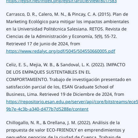
https://epsir.net/index.php/epsir/article/view/801/583
Carrasco, D. R., Calero, M. N., & Pincay, C. A. (2015). Plan de
Marketing Ecológico para mitigar los impactos ambientales
en la Universidad Politécnica Salesiana. RETOS. Revista de
Ciencias de la Administración y Economía, 5(9), 55-72.
Retrieved 17 de junio de 2024, from
https://www.redalyc.org/pdf/5045/504550660005.pdf
Celiz, E. S., Mejia, W. B., & Sandoval, L. K. (2022). IMPACTO
DE LOS EMPAQUES SUSTENTABLES EN EL
COMPORTAMIENTO. Trabajo de investigación presentado en
satisfacción parcial de los, ESAN Graduate School of
Business, Lima. Retrieved 19 de Diciembre de 2024, from
https://repositorio.esan.edu.pe/server/api/core/bitstreams/ece
9b7e-4c3b-a340-d477b7d5288e/content
Chillogallo, N. R., & Orellana, J. M. (2022). Análisis de la
propuesta de valor ECO-FRIENDLY en emprendimientos y
pequeños negocios de la ciudad de Cuenca. Trabajo de