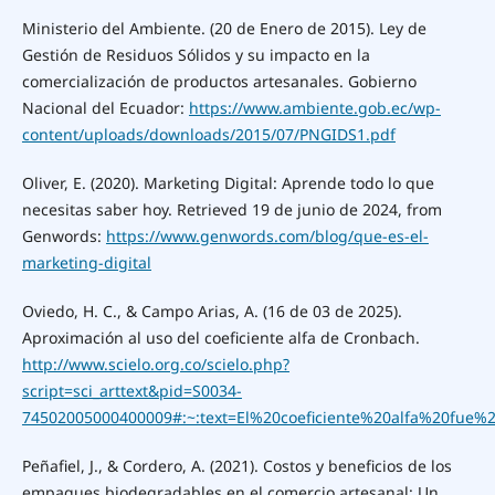
Ministerio del Ambiente. (20 de Enero de 2015). Ley de
Gestión de Residuos Sólidos y su impacto en la
comercialización de productos artesanales. Gobierno
Nacional del Ecuador:
https://www.ambiente.gob.ec/wp-
content/uploads/downloads/2015/07/PNGIDS1.pdf
Oliver, E. (2020). Marketing Digital: Aprende todo lo que
necesitas saber hoy. Retrieved 19 de junio de 2024, from
Genwords:
https://www.genwords.com/blog/que-es-el-
marketing-digital
Oviedo, H. C., & Campo Arias, A. (16 de 03 de 2025).
Aproximación al uso del coeficiente alfa de Cronbach.
http://www.scielo.org.co/scielo.php?
script=sci_arttext&pid=S0034-
74502005000400009#:~:text=El%20coeficiente%20alfa%20fue%2
Peñafiel, J., & Cordero, A. (2021). Costos y beneficios de los
empaques biodegradables en el comercio artesanal: Un