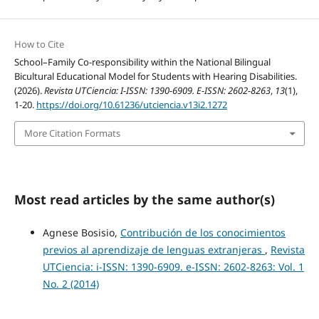
How to Cite
School–Family Co-responsibility within the National Bilingual
Bicultural Educational Model for Students with Hearing Disabilities.
(2026).
Revista UTCiencia: I-ISSN: 1390-6909. E-ISSN: 2602-8263
,
13
(1),
1-20.
https://doi.org/10.61236/utciencia.v13i2.1272
More Citation Formats
Most read articles by the same author(s)
Agnese Bosisio,
Contribución de los conocimientos
previos al aprendizaje de lenguas extranjeras
,
Revista
UTCiencia: i-ISSN: 1390-6909. e-ISSN: 2602-8263: Vol. 1
No. 2 (2014)