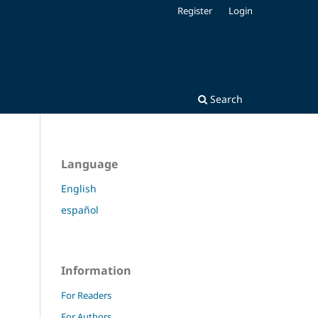
Register
Login
Search
Language
English
español
Information
For Readers
For Authors