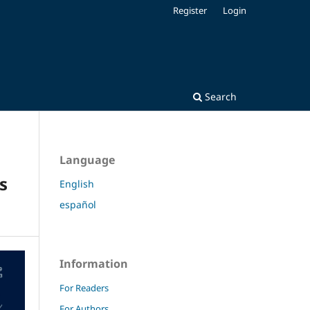
Register
Login
Search
Language
s
English
español
Information
For Readers
For Authors