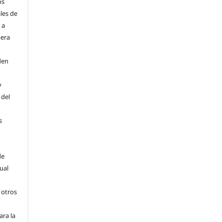
os
les de
 a
mera
den
y
 del
s
de
ual
 otros
ara la