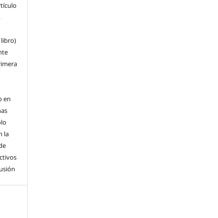
rtículo
,
libro)
nte
rimera
o en
nas
ólo
 la
de
ctivos
fusión