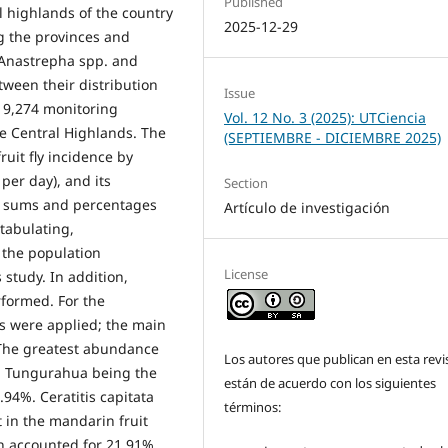
Published
l highlands of the country
2025-12-29
ng the provinces and
 Anastrepha spp. and
tween their distribution
Issue
f 9,274 monitoring
Vol. 12 No. 3 (2025): UTCiencia
he Central Highlands. The
(SEPTIEMBRE - DICIEMBRE 2025)
uit fly incidence by
per day), and its
Section
al sums and percentages
Artículo de investigación
tabulating,
 the population
License
 study. In addition,
formed. For the
ics were applied; the main
 The greatest abundance
Los autores que publican en esta revi
th Tungurahua being the
están de acuerdo con los siguientes
94%. Ceratitis capitata
términos:
 in the mandarin fruit
h accounted for 21.91%.