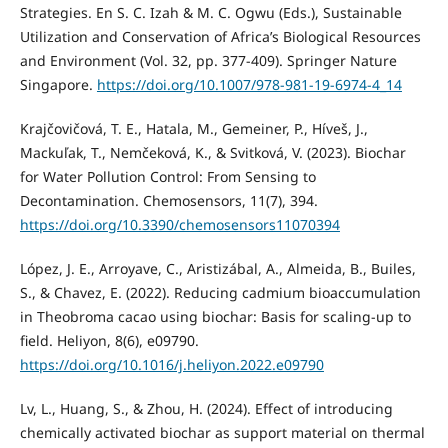
Strategies. En S. C. Izah & M. C. Ogwu (Eds.), Sustainable
Utilization and Conservation of Africa’s Biological Resources
and Environment (Vol. 32, pp. 377-409). Springer Nature
Singapore.
https://doi.org/10.1007/978-981-19-6974-4_14
Krajčovičová, T. E., Hatala, M., Gemeiner, P., Híveš, J.,
Mackuľak, T., Nemčeková, K., & Svitková, V. (2023). Biochar
for Water Pollution Control: From Sensing to
Decontamination. Chemosensors, 11(7), 394.
https://doi.org/10.3390/chemosensors11070394
López, J. E., Arroyave, C., Aristizábal, A., Almeida, B., Builes,
S., & Chavez, E. (2022). Reducing cadmium bioaccumulation
in Theobroma cacao using biochar: Basis for scaling-up to
field. Heliyon, 8(6), e09790.
https://doi.org/10.1016/j.heliyon.2022.e09790
Lv, L., Huang, S., & Zhou, H. (2024). Effect of introducing
chemically activated biochar as support material on thermal