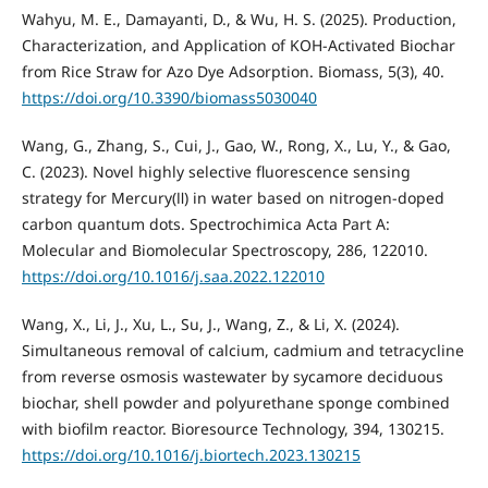
Wahyu, M. E., Damayanti, D., & Wu, H. S. (2025). Production,
Characterization, and Application of KOH-Activated Biochar
from Rice Straw for Azo Dye Adsorption. Biomass, 5(3), 40.
https://doi.org/10.3390/biomass5030040
Wang, G., Zhang, S., Cui, J., Gao, W., Rong, X., Lu, Y., & Gao,
C. (2023). Novel highly selective fluorescence sensing
strategy for Mercury(Ⅱ) in water based on nitrogen-doped
carbon quantum dots. Spectrochimica Acta Part A:
Molecular and Biomolecular Spectroscopy, 286, 122010.
https://doi.org/10.1016/j.saa.2022.122010
Wang, X., Li, J., Xu, L., Su, J., Wang, Z., & Li, X. (2024).
Simultaneous removal of calcium, cadmium and tetracycline
from reverse osmosis wastewater by sycamore deciduous
biochar, shell powder and polyurethane sponge combined
with biofilm reactor. Bioresource Technology, 394, 130215.
https://doi.org/10.1016/j.biortech.2023.130215