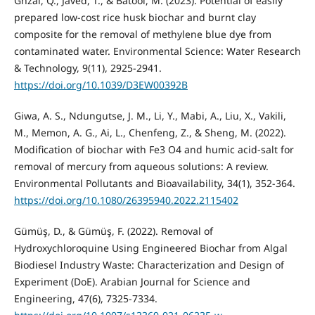
Ghzal, Q., Javed, T., & Batool, M. (2023). Potential of easily
prepared low-cost rice husk biochar and burnt clay
composite for the removal of methylene blue dye from
contaminated water. Environmental Science: Water Research
& Technology, 9(11), 2925-2941.
https://doi.org/10.1039/D3EW00392B
Giwa, A. S., Ndungutse, J. M., Li, Y., Mabi, A., Liu, X., Vakili,
M., Memon, A. G., Ai, L., Chenfeng, Z., & Sheng, M. (2022).
Modification of biochar with Fe3 O4 and humic acid-salt for
removal of mercury from aqueous solutions: A review.
Environmental Pollutants and Bioavailability, 34(1), 352-364.
https://doi.org/10.1080/26395940.2022.2115402
Gümüş, D., & Gümüş, F. (2022). Removal of
Hydroxychloroquine Using Engineered Biochar from Algal
Biodiesel Industry Waste: Characterization and Design of
Experiment (DoE). Arabian Journal for Science and
Engineering, 47(6), 7325-7334.