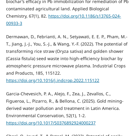
biochar’s efficacy in Pb immobilization for remediation of Pb
contaminated agricultural land. Applied Biological
Chemistry, 67(1), 82.
https://doi.org/10.1186/s13765-024-
00933-3
Dermawan, D., Febrianti, A. N., Setyawati, E. E. P., Pham, M.-
T., Jiang, J.-J., You, S.-J., & Wang, Y.-F. (2022). The potential of
transforming rice straw (Oryza sativa) and golden shower
(Cassia fistula) seed waste into high-efficiency biochar by
atmospheric pressure microwave plasma. Industrial Crops
and Products, 185, 115122.
https://doi.org/10.1016/j.indcrop.2022.115122
Garcia-Chevesich, P. A., Alejo, F., Zea, J., Zevallos, C.,
Figueroa, L., Pizarro, R., & Bellona, C. (2025). Gold mining-
derived water pollution and treatment in Latin America.
Environmental Conservation, 52(1), 1-2.
https://doi.org/10.1017/S0376892924000237