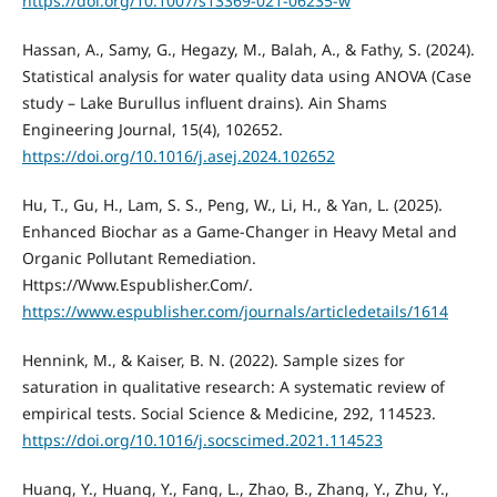
https://doi.org/10.1007/s13369-021-06235-w
Hassan, A., Samy, G., Hegazy, M., Balah, A., & Fathy, S. (2024).
Statistical analysis for water quality data using ANOVA (Case
study – Lake Burullus influent drains). Ain Shams
Engineering Journal, 15(4), 102652.
https://doi.org/10.1016/j.asej.2024.102652
Hu, T., Gu, H., Lam, S. S., Peng, W., Li, H., & Yan, L. (2025).
Enhanced Biochar as a Game-Changer in Heavy Metal and
Organic Pollutant Remediation.
Https://Www.Espublisher.Com/.
https://www.espublisher.com/journals/articledetails/1614
Hennink, M., & Kaiser, B. N. (2022). Sample sizes for
saturation in qualitative research: A systematic review of
empirical tests. Social Science & Medicine, 292, 114523.
https://doi.org/10.1016/j.socscimed.2021.114523
Huang, Y., Huang, Y., Fang, L., Zhao, B., Zhang, Y., Zhu, Y.,