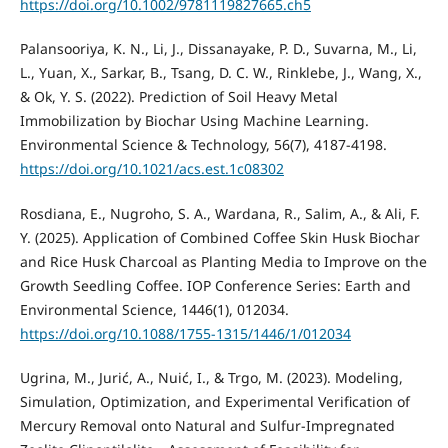
https://doi.org/10.1002/9781119827665.ch5
Palansooriya, K. N., Li, J., Dissanayake, P. D., Suvarna, M., Li,
L., Yuan, X., Sarkar, B., Tsang, D. C. W., Rinklebe, J., Wang, X.,
& Ok, Y. S. (2022). Prediction of Soil Heavy Metal
Immobilization by Biochar Using Machine Learning.
Environmental Science & Technology, 56(7), 4187-4198.
https://doi.org/10.1021/acs.est.1c08302
Rosdiana, E., Nugroho, S. A., Wardana, R., Salim, A., & Ali, F.
Y. (2025). Application of Combined Coffee Skin Husk Biochar
and Rice Husk Charcoal as Planting Media to Improve on the
Growth Seedling Coffee. IOP Conference Series: Earth and
Environmental Science, 1446(1), 012034.
https://doi.org/10.1088/1755-1315/1446/1/012034
Ugrina, M., Jurić, A., Nuić, I., & Trgo, M. (2023). Modeling,
Simulation, Optimization, and Experimental Verification of
Mercury Removal onto Natural and Sulfur-Impregnated