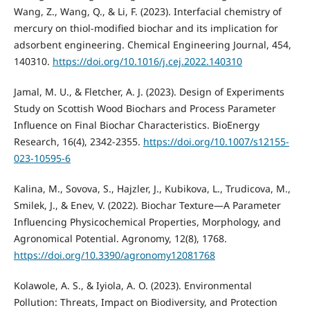
Wang, Z., Wang, Q., & Li, F. (2023). Interfacial chemistry of
mercury on thiol-modified biochar and its implication for
adsorbent engineering. Chemical Engineering Journal, 454,
140310.
https://doi.org/10.1016/j.cej.2022.140310
Jamal, M. U., & Fletcher, A. J. (2023). Design of Experiments
Study on Scottish Wood Biochars and Process Parameter
Influence on Final Biochar Characteristics. BioEnergy
Research, 16(4), 2342-2355.
https://doi.org/10.1007/s12155-
023-10595-6
Kalina, M., Sovova, S., Hajzler, J., Kubikova, L., Trudicova, M.,
Smilek, J., & Enev, V. (2022). Biochar Texture—A Parameter
Influencing Physicochemical Properties, Morphology, and
Agronomical Potential. Agronomy, 12(8), 1768.
https://doi.org/10.3390/agronomy12081768
Kolawole, A. S., & Iyiola, A. O. (2023). Environmental
Pollution: Threats, Impact on Biodiversity, and Protection