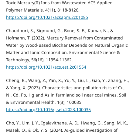
Toxic Mercury(II) Ions from Wastewater. ACS Applied
Polymer Materials, 4(11), 8118-8126.
https://doi.org/10.1021/acsapm.2c01085
Chaudhuri, S., Sigmund, G., Bone, S. E., Kumar, N., &
Hofmann, T. (2022). Mercury Removal from Contaminated
Water by Wood-Based Biochar Depends on Natural Organic
Matter and Ionic Composition. Environmental Science &
Technology, 56(16), 11354-11362.
https://doi.org/10.1021/acs.est.2c01554
Cheng, B., Wang, Z., Yan, X., Yu, Y., Liu, L., Gao, Y., Zhang, H.,
& Yang, X. (2023). Characteristics and pollution risks of Cu,
Ni, Cd, Pb, Hg and As in farmland soil near coal mines. Soil
& Environmental Health, 1(3), 100035.
https://doi.org/10.1016/j.seh.2023.100035
Cho, Y., Lim, J. Y., Igalavithana, A. D., Hwang, G., Sang, M. K.,
Mašek, O., & Ok, Y. S. (2024). AI-guided investigation of