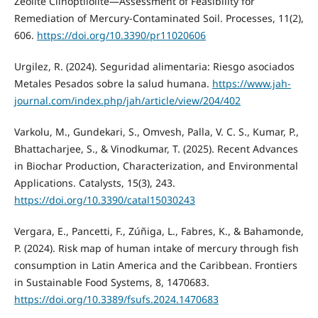
Zeolite Clinoptilolite—Assessment of Feasibility for
Remediation of Mercury-Contaminated Soil. Processes, 11(2),
606.
https://doi.org/10.3390/pr11020606
Urgilez, R. (2024). Seguridad alimentaria: Riesgo asociados
Metales Pesados sobre la salud humana.
https://www.jah-
journal.com/index.php/jah/article/view/204/402
Varkolu, M., Gundekari, S., Omvesh, Palla, V. C. S., Kumar, P.,
Bhattacharjee, S., & Vinodkumar, T. (2025). Recent Advances
in Biochar Production, Characterization, and Environmental
Applications. Catalysts, 15(3), 243.
https://doi.org/10.3390/catal15030243
Vergara, E., Pancetti, F., Zúñiga, L., Fabres, K., & Bahamonde,
P. (2024). Risk map of human intake of mercury through fish
consumption in Latin America and the Caribbean. Frontiers
in Sustainable Food Systems, 8, 1470683.
https://doi.org/10.3389/fsufs.2024.1470683