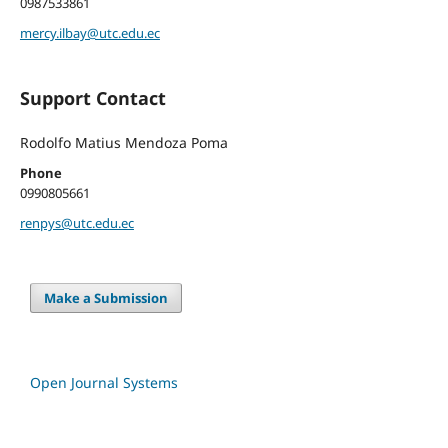
0987533861
mercy.ilbay@utc.edu.ec
Support Contact
Rodolfo Matius Mendoza Poma
Phone
0990805661
renpys@utc.edu.ec
Make a Submission
Open Journal Systems