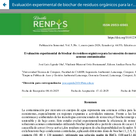
Evaluación experimental de biochar de residuos orgánicos para la remoción de mercurio en soluciones acuosas contaminadas