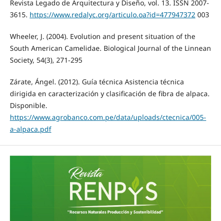
Revista Legado de Arquitectura y Diseño, vol. 13. ISSN 2007-
3615.
https://www.redalyc.org/articulo.oa?id=477947372
003
Wheeler, J. (2004). Evolution and present situation of the
South American Camelidae. Biological Journal of the Linnean
Society, 54(3), 271-295
Zárate, Ángel. (2012). Guía técnica Asistencia técnica
dirigida en caracterización y clasificación de fibra de alpaca.
Disponible.
https://www.agrobanco.com.pe/data/uploads/ctecnica/005-
a-alpaca.pdf