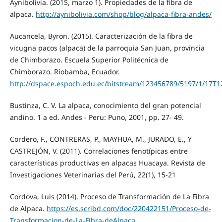
Aynibolivia. (2015, marzo 1). Propiedades de la fibra de
alpaca.
http://aynibolivia.com/shop/blog/alpaca-fibra-andes/
Aucancela, Byron. (2015). Caracterización de la fibra de
vicugna pacos (alpaca) de la parroquia San Juan, provincia
de Chimborazo. Escuela Superior Politécnica de
Chimborazo. Riobamba, Ecuador.
http://dspace.espoch.edu.ec/bitstream/123456789/5197/1/17T
Bustinza, C. V. La alpaca, conocimiento del gran potencial
andino. 1 a ed. Andes - Peru: Puno, 2001, pp. 27- 49.
Cordero, F., CONTRERAS, P., MAYHUA, M., JURADO, E., Y
CASTREJÓN, V. (2011). Correlaciones fenotípicas entre
características productivas en alpacas Huacaya. Revista de
Investigaciones Veterinarias del Perú, 22(1), 15-21
Cordova, Luis (2014). Proceso de Transformación de La Fibra
de Alpaca.
https://es.scribd.com/doc/220422151/Proceso-de-
Transformacion-de-La-Fibra-deAlpaca
.