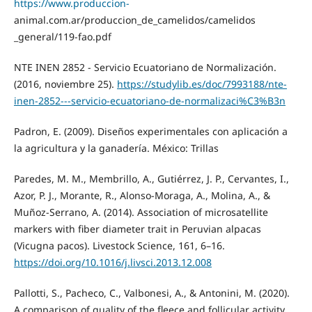
https://www.produccion-
animal.com.ar/produccion_de_camelidos/camelidos
_general/119-fao.pdf
NTE INEN 2852 - Servicio Ecuatoriano de Normalización.
(2016, noviembre 25).
https://studylib.es/doc/7993188/nte-
inen-2852---servicio-ecuatoriano-de-normalizaci%C3%B3n
Padron, E. (2009). Diseños experimentales con aplicación a
la agricultura y la ganadería. México: Trillas
Paredes, M. M., Membrillo, A., Gutiérrez, J. P., Cervantes, I.,
Azor, P. J., Morante, R., Alonso-Moraga, A., Molina, A., &
Muñoz-Serrano, A. (2014). Association of microsatellite
markers with fiber diameter trait in Peruvian alpacas
(Vicugna pacos). Livestock Science, 161, 6–16.
https://doi.org/10.1016/j.livsci.2013.12.008
Pallotti, S., Pacheco, C., Valbonesi, A., & Antonini, M. (2020).
A comparison of quality of the fleece and follicular activity