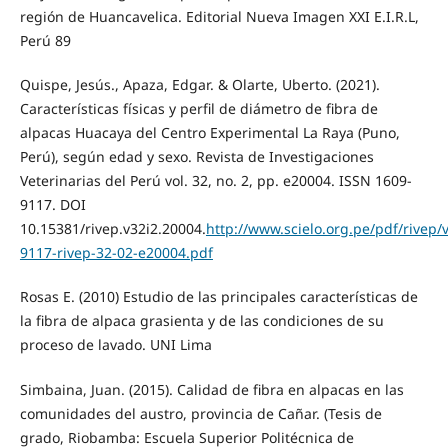
región de Huancavelica. Editorial Nueva Imagen XXI E.I.R.L,
Perú 89
Quispe, Jesús., Apaza, Edgar. & Olarte, Uberto. (2021).
Características físicas y perfil de diámetro de fibra de
alpacas Huacaya del Centro Experimental La Raya (Puno,
Perú), según edad y sexo. Revista de Investigaciones
Veterinarias del Perú vol. 32, no. 2, pp. e20004. ISSN 1609-
9117. DOI
10.15381/rivep.v32i2.20004.
http://www.scielo.org.pe/pdf/rivep/
9117-rivep-32-02-e20004.pdf
Rosas E. (2010) Estudio de las principales características de
la fibra de alpaca grasienta y de las condiciones de su
proceso de lavado. UNI Lima
Simbaina, Juan. (2015). Calidad de fibra en alpacas en las
comunidades del austro, provincia de Cañar. (Tesis de
grado, Riobamba: Escuela Superior Politécnica de