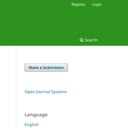
Register
Login
Search
Make a Submission
Open Journal Systems
Language
English