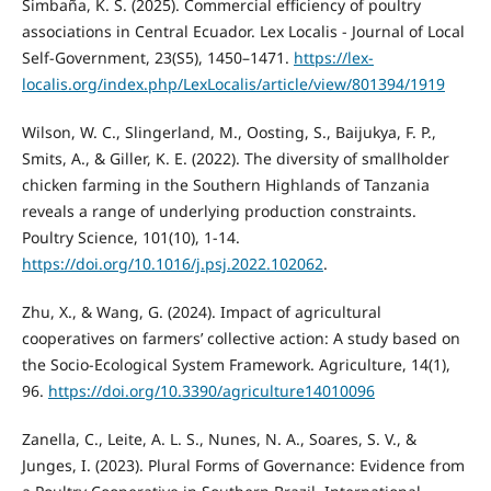
Simbaña, K. S. (2025). Commercial efficiency of poultry
associations in Central Ecuador. Lex Localis - Journal of Local
Self-Government, 23(S5), 1450–1471.
https://lex-
localis.org/index.php/LexLocalis/article/view/801394/1919
Wilson, W. C., Slingerland, M., Oosting, S., Baijukya, F. P.,
Smits, A., & Giller, K. E. (2022). The diversity of smallholder
chicken farming in the Southern Highlands of Tanzania
reveals a range of underlying production constraints.
Poultry Science, 101(10), 1-14.
https://doi.org/10.1016/j.psj.2022.102062
.
Zhu, X., & Wang, G. (2024). Impact of agricultural
cooperatives on farmers’ collective action: A study based on
the Socio-Ecological System Framework. Agriculture, 14(1),
96.
https://doi.org/10.3390/agriculture14010096
Zanella, C., Leite, A. L. S., Nunes, N. A., Soares, S. V., &
Junges, I. (2023). Plural Forms of Governance: Evidence from