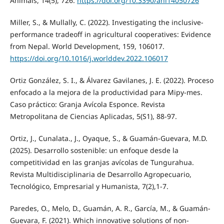
Animals, 14(5), 726.
https://doi.org/10.3390/ani14050726
Miller, S., & Mullally, C. (2022). Investigating the inclusive-
performance tradeoff in agricultural cooperatives: Evidence
from Nepal. World Development, 159, 106017.
https://doi.org/10.1016/j.worlddev.2022.106017
Ortiz González, S. I., & Álvarez Gavilanes, J. E. (2022). Proceso
enfocado a la mejora de la productividad para Mipy-mes.
Caso práctico: Granja Avícola Esponce. Revista
Metropolitana de Ciencias Aplicadas, 5(S1), 88-97.
Ortiz, J., Cunalata., J., Oyaque, S., & Guamán-Guevara, M.D.
(2025). Desarrollo sostenible: un enfoque desde la
competitividad en las granjas avícolas de Tungurahua.
Revista Multidisciplinaria de Desarrollo Agropecuario,
Tecnológico, Empresarial y Humanista, 7(2),1-7.
Paredes, O., Melo, D., Guamán, A. R., García, M., & Guamán-
Guevara, F. (2021). Which innovative solutions of non-