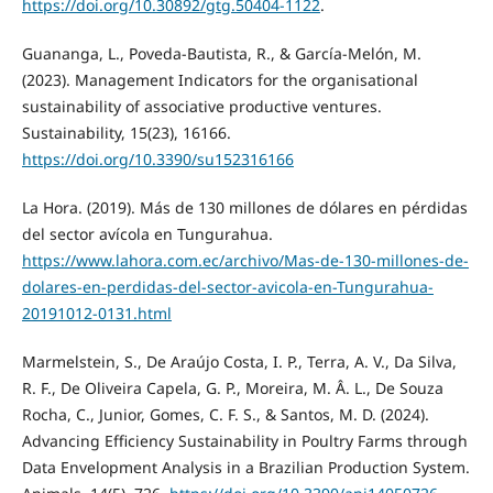
https://doi.org/10.30892/gtg.50404-1122
.
Guananga, L., Poveda-Bautista, R., & García-Melón, M.
(2023). Management Indicators for the organisational
sustainability of associative productive ventures.
Sustainability, 15(23), 16166.
https://doi.org/10.3390/su152316166
La Hora. (2019). Más de 130 millones de dólares en pérdidas
del sector avícola en Tungurahua.
https://www.lahora.com.ec/archivo/Mas-de-130-millones-de-
dolares-en-perdidas-del-sector-avicola-en-Tungurahua-
20191012-0131.html
Marmelstein, S., De Araújo Costa, I. P., Terra, A. V., Da Silva,
R. F., De Oliveira Capela, G. P., Moreira, M. Â. L., De Souza
Rocha, C., Junior, Gomes, C. F. S., & Santos, M. D. (2024).
Advancing Efficiency Sustainability in Poultry Farms through
Data Envelopment Analysis in a Brazilian Production System.