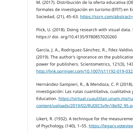
M. (2017). Distribución de la oferta educativa (O
formales de investigación en turismo (EFIT) en E
Sociedad, (21), 45–63.
https://ssrn.com/abstract
Flick, U. (2018). Doing research with visual data
https:// doi. org/10.4135/9780857020260
García, J. A., Rodriguez-Sánchez, R., Fdez-Valdivia
(2019). The author’s ignorance on the publication
power for publishers. Scientometrics, 121(3), 14
http://link.springer.com/10.1007/s11192-019-03
Hernández-Sampieri, R., & Mendoza, C. P. (2018)
investigación: Las rutas cuantitativa, cualitativa
Education.
https://virtual.cuautitlan.unam.mx/r
content/uploads/2019/02/RUDICSv9n18p92_95.p
Likert, R. (1932). A technique for the measuremen
of Psychology, (140), 1–55.
https://legacy.votevi