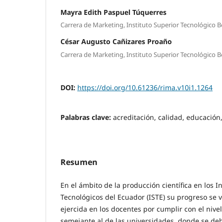
Mayra Edith Paspuel Túquerres
Carrera de Marketing, Instituto Superior Tecnológico B
César Augusto Cañizares Proaño
Carrera de Marketing, Instituto Superior Tecnológico B
DOI:
https://doi.org/10.61236/rima.v10i1.1264
Palabras clave:
acreditación, calidad, educación
Resumen
En el ámbito de la producción científica en los I
Tecnológicos del Ecuador (ISTE) su progreso se v
ejercida en los docentes por cumplir con el nive
semejante al de las universidades, donde se deb