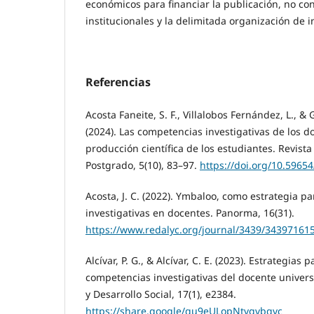
económicos para financiar la publicación, no con
institucionales y la delimitada organización de 
Referencias
Acosta Faneite, S. F., Villalobos Fernández, L., & G
(2024). Las competencias investigativas de los do
producción científica de los estudiantes. Revista
Postgrado, 5(10), 83–97.
https://doi.org/10.5965
Acosta, J. C. (2022). Ymbaloo, como estrategia p
investigativas en docentes. Panorma, 16(31).
https://www.redalyc.org/journal/3439/34397161
Alcívar, P. G., & Alcívar, C. E. (2023). Estrategias 
competencias investigativas del docente univers
y Desarrollo Social, 17(1), e2384.
https://share.google/qu9eULopNtvgvbqvc