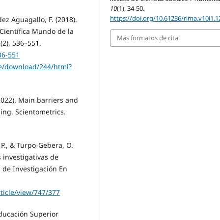
10
(1), 34-50.
https://doi.org/10.61236/rima.v10i1.1
dez Aguagallo, F. (2018).
 Científica Mundo de la
Más formatos de cita
(2), 536–551.
36-551
le/download/244/html?
 (2022). Main barriers and
ing. Scientometrics.
 P., & Turpo-Gebera, O.
investigativas de
 de Investigación En
ticle/view/747/377
ducación Superior