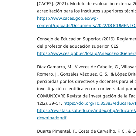
[CACES]. (2021). Modelo de evaluación externa 2
acreditación para los institutos superiores técni
https://www.caces.gob.ec/wp-
content/uploads/Documents/2022/DOCUMENT
Consejo de Educación Superior. (2019). Reglamen
del profesor de educación superior. CES.
https://www.ces.gob.ec/lotaip/Anexos%20
Díaz Gamarra, M., Viveros de Cabello, G., Villasa
Romero, J., González Vázquez, G. S., & López Brite
percibidas por los directivos y docentes para el 
investigación científica en una universidad pa
COMUNICARE Revista de Investigación de la Fa
12(2), 39–51.
https://doi.org/10.35383/educare.v
https://revistas.usat.edu.pe/index.php/educare/
download=pdf
Duarte Pimentel, T., Costa de Carvalho, F. C., & C