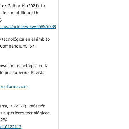
tez Gaibor, K. (2021). La
a de contabilidad: Un
).
ctivos/article/view/6689/6289
 y tecnológica en el ámbito
a. Compendium, (57).
novación tecnológica en la
ógica superior. Revista
ora-formacion-
erra, R. (2021). Reflexión
os superiores tecnológicos
1234.
igo=10122113