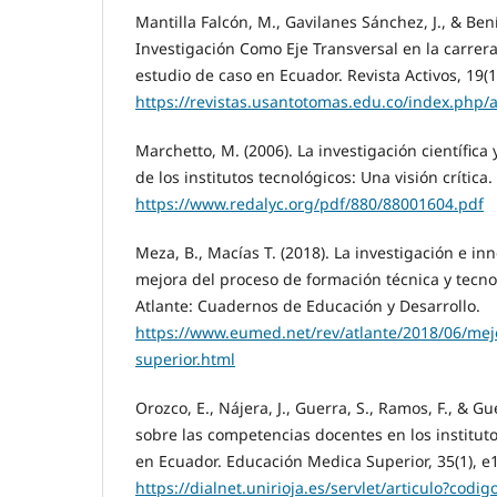
Mantilla Falcón, M., Gavilanes Sánchez, J., & Bení
Investigación Como Eje Transversal en la carrer
estudio de caso en Ecuador. Revista Activos, 19(1
https://revistas.usantotomas.edu.co/index.php/a
Marchetto, M. (2006). La investigación científica
de los institutos tecnológicos: Una visión crític
https://www.redalyc.org/pdf/880/88001604.pdf
Meza, B., Macías T. (2018). La investigación e in
mejora del proceso de formación técnica y tecnol
Atlante: Cuadernos de Educación y Desarrollo.
https://www.eumed.net/rev/atlante/2018/06/mej
superior.html
Orozco, E., Nájera, J., Guerra, S., Ramos, F., & Gu
sobre las competencias docentes en los institut
en Ecuador. Educación Medica Superior, 35(1), e
https://dialnet.unirioja.es/servlet/articulo?cod