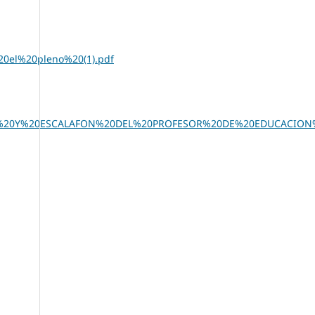
el%20pleno%20(1).pdf
RRERA%20Y%20ESCALAFON%20DEL%20PROFESOR%20DE%20EDUCACION