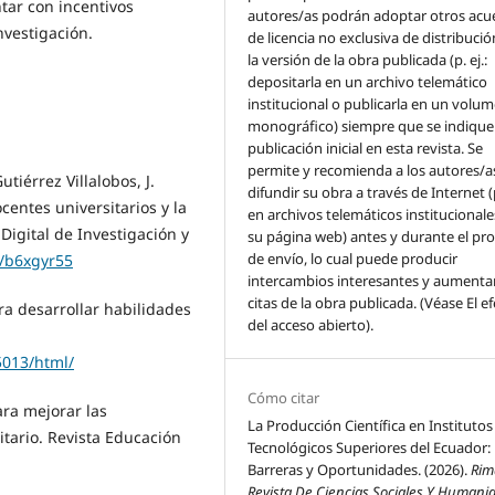
tar con incentivos
autores/as podrán adoptar otros acu
investigación.
de licencia no exclusiva de distribuci
la versión de la obra publicada (p. ej.:
depositarla en un archivo telemático
institucional o publicarla en un volu
monográfico) siempre que se indique 
publicación inicial en esta revista. Se
permite y recomienda a los autores/a
utiérrez Villalobos, J.
difundir su obra a través de Internet (p
centes universitarios y la
en archivos telemáticos institucionale
 Digital de Investigación y
su página web) antes y durante el pr
de envío, lo cual puede producir
4/b6xgyr55
intercambios interesantes y aumentar
citas de la obra publicada. (Véase El e
ara desarrollar habilidades
del acceso abierto).
5013/html/
Cómo citar
para mejorar las
La Producción Científica en Institutos
itario. Revista Educación
Tecnológicos Superiores del Ecuador:
Barreras y Oportunidades. (2026).
Rim
Revista De Ciencias Sociales Y Humani