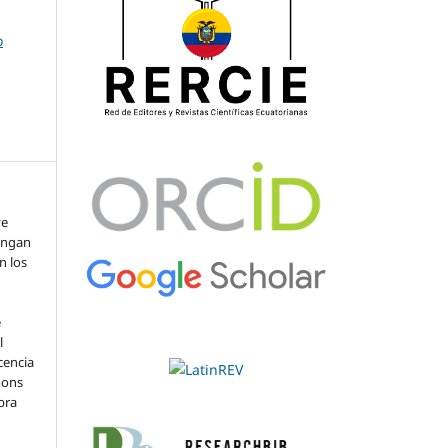
o
ve
engan
n los
e
l
cencia
mons
bra