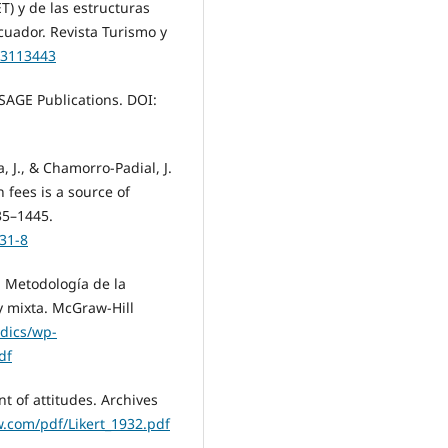
ET) y de las estructuras
cuador. Revista Turismo y
=3113443
. SAGE Publications. DOI:
, J., & Chamorro-Padial, J.
 fees is a source of
35–1445.
231-8
. Metodología de la
 y mixta. McGraw-Hill
udics/wp-
df
t of attitudes. Archives
ew.com/pdf/Likert_1932.pdf