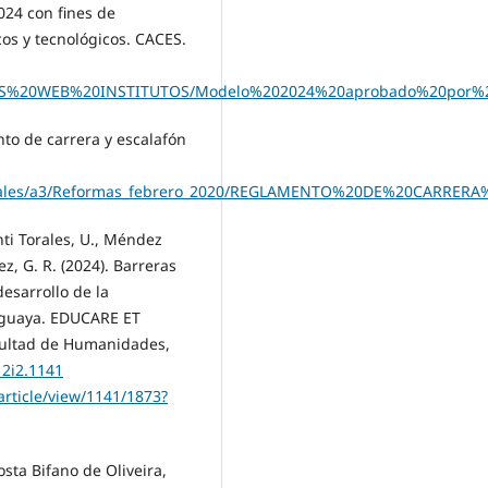
024 con fines de
cos y tecnológicos. CACES.
OS%20WEB%20INSTITUTOS/Modelo%202024%20aprobado%20por%20
to de carrera y escalafón
Generales/a3/Reformas_febrero_2020/REGLAMENTO%20DE%20CA
nti Torales, U., Méndez
z, G. R. (2024). Barreras
desarrollo de la
raguaya. EDUCARE ET
cultad de Humanidades,
12i2.1141
article/view/1141/1873?
osta Bifano de Oliveira,