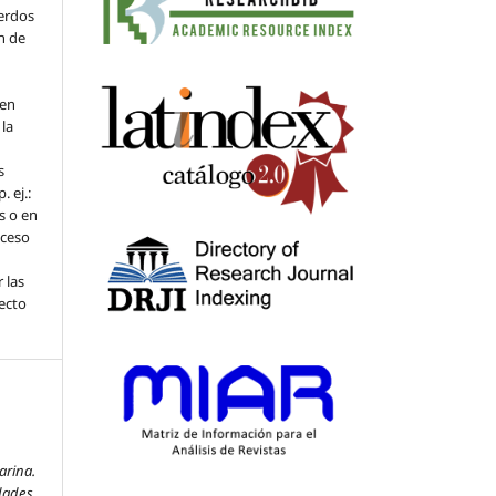
erdos
ón de
men
la
s
. ej.:
s o en
oceso
 las
fecto
arina.
dades
,