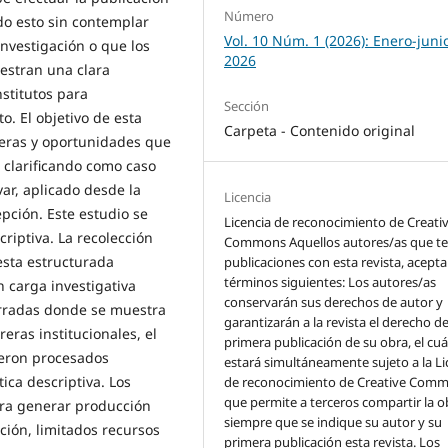
Número
odo esto sin contemplar
Vol. 10 Núm. 1 (2026): Enero-juni
investigación o que los
2026
estran una clara
nstitutos para
Sección
o. El objetivo de esta
Carpeta - Contenido original
rreras y oportunidades que
, clarificando como caso
var, aplicado desde la
Licencia
pción. Este estudio se
Licencia de reconocimiento de Creati
riptiva. La recolección
Commons Aquellos autores/as que t
esta estructurada
publicaciones con esta revista, acepta
términos siguientes: Los autores/as
n carga investigativa
conservarán sus derechos de autor y
rradas donde se muestra
garantizarán a la revista el derecho d
reras institucionales, el
primera publicación de su obra, el cuá
ueron procesados
estará simultáneamente sujeto a la Li
ica descriptiva. Los
de reconocimiento de Creative Com
que permite a terceros compartir la o
ara generar producción
siempre que se indique su autor y su
ación, limitados recursos
primera publicación esta revista. Los