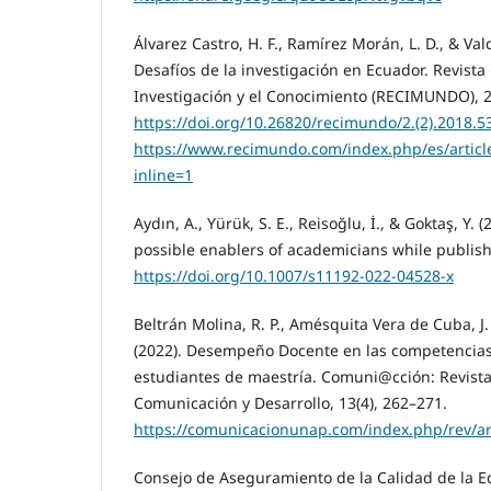
Álvarez Castro, H. F., Ramírez Morán, L. D., & Val
Desafíos de la investigación en Ecuador. Revista
Investigación y el Conocimiento (RECIMUNDO), 2
https://doi.org/10.26820/recimundo/2.(2).2018.5
https://www.recimundo.com/index.php/es/artic
inline=1
Aydın, A., Yürük, S. E., Reisoğlu, İ., & Goktaş, Y.
possible enablers of academicians while publish
https://doi.org/10.1007/s11192-022-04528-x
Beltrán Molina, R. P., Amésquita Vera de Cuba, J.
(2022). Desempeño Docente en las competencias 
estudiantes de maestría. Comuni@cción: Revista
Comunicación y Desarrollo, 13(4), 262–271.
https://comunicacionunap.com/index.php/rev/ar
Consejo de Aseguramiento de la Calidad de la E