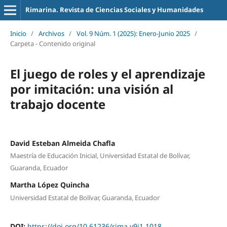
Rimarina. Revista de Ciencias Sociales y Humanidades
Inicio
/
Archivos
/
Vol. 9 Núm. 1 (2025): Enero-Junio 2025
/
Carpeta - Contenido original
El juego de roles y el aprendizaje
por imitación: una visión al
trabajo docente
David Esteban Almeida Chafla
Maestría de Educación Inicial, Universidad Estatal de Bolívar,
Guaranda, Ecuador
Martha López Quincha
Universidad Estatal de Bolívar, Guaranda, Ecuador
DOI:
https://doi.org/10.61236/rima.v9i1.1018