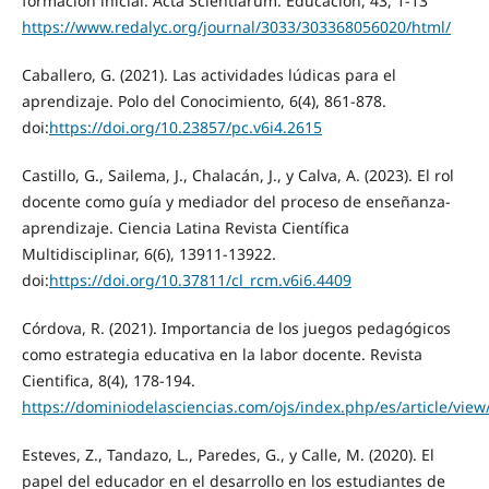
formación inicial. Acta Scientiarum. Educación, 43, 1-13
https://www.redalyc.org/journal/3033/303368056020/html/
Caballero, G. (2021). Las actividades lúdicas para el
aprendizaje. Polo del Conocimiento, 6(4), 861-878.
doi:
https://doi.org/10.23857/pc.v6i4.2615
Castillo, G., Sailema, J., Chalacán, J., y Calva, A. (2023). El rol
docente como guía y mediador del proceso de enseñanza-
aprendizaje. Ciencia Latina Revista Científica
Multidisciplinar, 6(6), 13911-13922.
doi:
https://doi.org/10.37811/cl_rcm.v6i6.4409
Córdova, R. (2021). Importancia de los juegos pedagógicos
como estrategia educativa en la labor docente. Revista
Cientifica, 8(4), 178-194.
https://dominiodelasciencias.com/ojs/index.php/es/article/view
Esteves, Z., Tandazo, L., Paredes, G., y Calle, M. (2020). El
papel del educador en el desarrollo en los estudiantes de