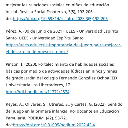
mejorar las relaciones sociales en niños de educación
inicial. Revista Social Fronteriza, 3(5), 192-206..
doi:
https://doi.org/10.59814/resofro.2023.3(5)192-206
Pérez, A. (30 de Junio de 2021). UEES - Universidad Espíritu
Santo. UEES - Universidad Espíritu Santo:
https://uees.edu.ec/la-importancia-del-juego-pa-ra-mejorar-
el-desarrollo-de-nuestros-ninos/
Pinzón, I. (2020). Fortalecimiento de habilidades sociales
básicas por medio de actividades lúdicas en niños y niñas
de grado Jardín del colegio Fernando González Ochoa IED.
Universitaria Los Libertadores, 17.
http://hdl.handle.net/11371/2574
Reyes, A., Olivares, S., Utreras, S., y Cartes, G. (2022). Sentido
del juego en la primera infancia: Rol docente en Educación
Parvularia. PODIUM, (42), 53-72.
doi:
https://doi.org/10.31095/podium.2022.42.4