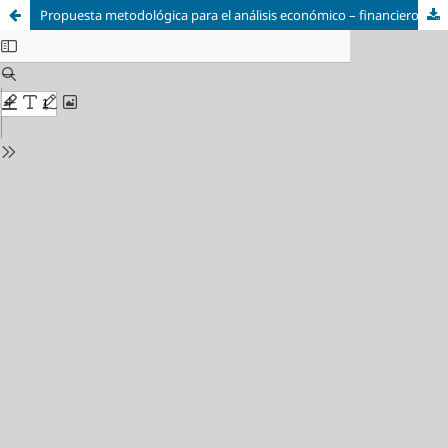
Propuesta metodológica para el análisis económico – financiero corriente y perspectivo en la UEB “Santa Úrsula”