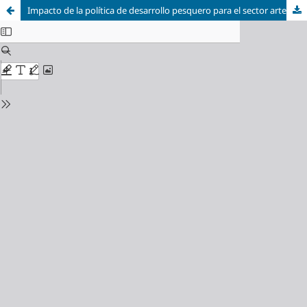
Impacto de la política de desarrollo pesquero para el sector artesanal en la provincia de El Oro desde el neoinstitucionalismo