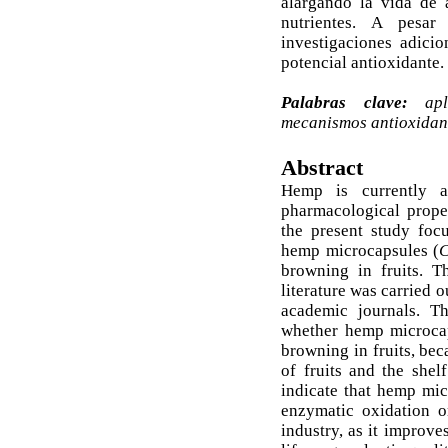
alargando la vida de 
nutrientes. A pesar
investigaciones adici
potencial antioxidante.
Palabras clave:
apli
mecanismos antioxidante
Abstract
Hemp is currently a 
pharmacological propert
the present study focu
hemp microcapsules (
C
browning in fruits. Th
literature was carried 
academic journals. T
whether hemp microcap
browning in fruits, beca
of fruits and the shel
indicate that hemp mic
enzymatic oxidation o
industry, as it improve