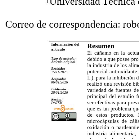
1
Universidad Técnica
Correo de correspondencia:
rob
Información del
Resumen
artículo
El cáñamo en la actual
debido a que posee pro
Tipo de artículo:
Artículo original
la industria de los alim
Recibido:
potencial antioxidante
15/11/2025
L.), para la inhibición 
Aceptado:
06/01/2026
realizó una revisión bib
variedad de fuentes de
Publicado:
28/01/2026
principal del estudio 
Revista:
ser efectivas para prev
DATEH
que es un problema que 
de estos productos. 
microcápsulas de cáñ
oxidación o pardeamie
industria alimentaria