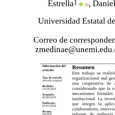
1
Estrella
, Danie
Universidad Estatal d
Correo de corresponde
zmedinae@unemi.edu.
Información del
Resumen
artículo
Este trabajo se reali
organizacional mal gest
Tipo de artículo:
Artículo original
una cooperativa de 
Recibido:
considerando que la c
14/10/2025
mecanismos formales 
Aceptado:
05/06/2025
institucional. La inve
que integro la aplic
Publicado:
01/01/2026
colaboradores, entrevist
Revista:
informe de auditoría
DATEH