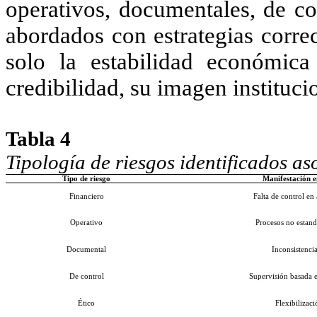
operativos, documentales, de con
abordados con estrategias corre
solo la estabilidad económica
credibilidad, su imagen instituci
Tabla 4
Tipología de riesgos identificados as
Tipo de riesgo
Manifestación e
Financiero
Falta de control en
Operativo
Procesos no estand
Documental
Inconsistenci
De control
Supervisión basada 
Ético
Flexibilizac