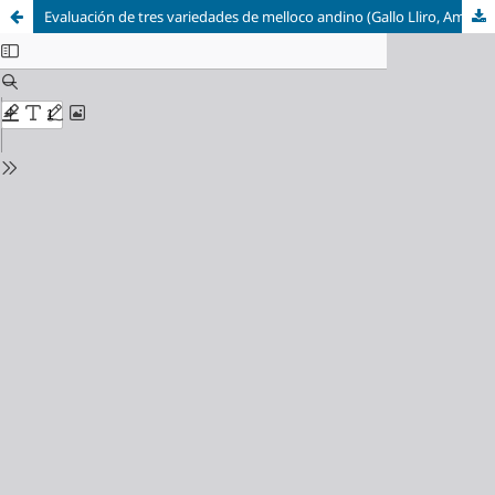
Evaluación de tres variedades de melloco andino (Gallo Lliro, Amarillo y Rosado) en la producción de pickles, como alternativa de valor agregado